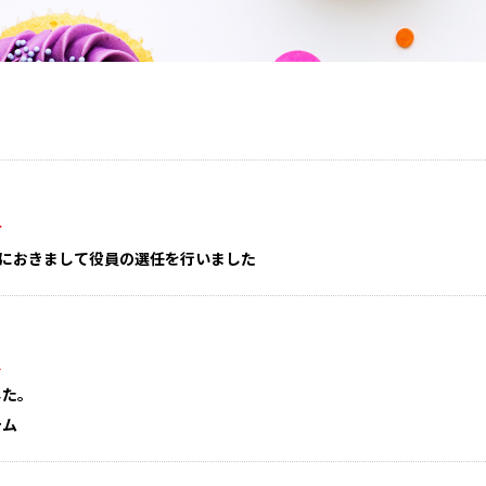
せ
会におきまして役員の選任を行いました
ス
した。
テム